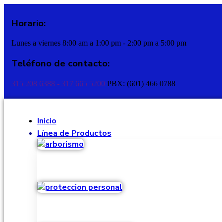
Horario:
Lunes a viernes 8:00 am a 1:00 pm - 2:00 pm a 5:00 pm
Teléfono de contacto:
315 208 6388 - 317 665 5200
PBX: (601) 466 0788
Inicio
Línea de Productos