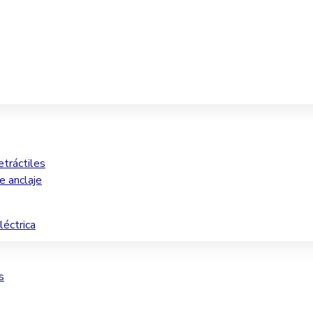
etráctiles
e anclaje
léctrica
s